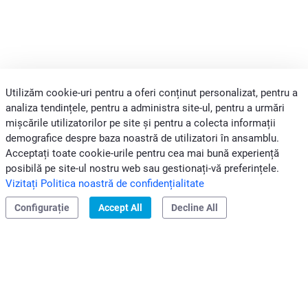
Utilizăm cookie-uri pentru a oferi conținut personalizat, pentru a
analiza tendințele, pentru a administra site-ul, pentru a urmări
mișcările utilizatorilor pe site și pentru a colecta informații
demografice despre baza noastră de utilizatori în ansamblu.
SOUTH EAST EUROPE
Acceptați toate cookie-urile pentru cea mai bună experiență
PROFESIONIȘTI
posibilă pe site-ul nostru web sau gestionați-vă preferințele.
Vizitați Politica noastră de confidențialitate
GRUPUL CLIVET
Configurație
Accept All
Decline All
Legal și denunțare
|
Confidențialitate
|
Cod Etic
Clivet S.p.A.
Sediul legal: Via Camp Lonc, 25
32032 Z.I. Villapaiera
Feltre (BL) - Italy